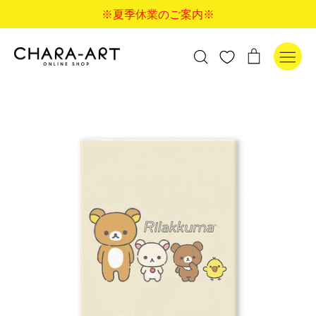
コ
※夏季休業のご案内※
ン
テ
ン
検
カ
検索
ツ
索
ー
に
す
ト
ス
る
キ
ッ
プ
す
る