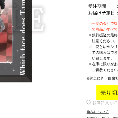
受注期間 ：4月
イベント一覧
作品名一覧
お届け予定日：
※一度の会計で複
て商品がすべて
※銀行振込の最終
注意ください。
※「花とゆめシリ
での購入はでき
い致します。
白皙
瓜うりた
かずちこ
※在庫に限りがあ
ご容赦ください
定なしのレアアイテ
新海誠作品など有名タイト
世界に一つだけの
！
【美形画廊 -boys gallery-】一覧
ルが勢ぞろい
テム
©師走ゆき／白泉
売り切
特集一覧
お気に入りに
返品について