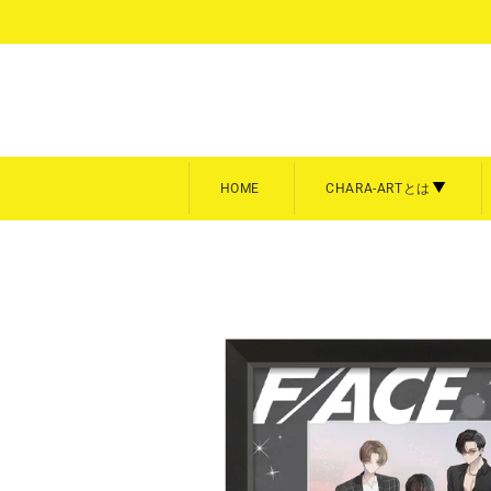
コ
ン
テ
ン
ツ
に
ス
キ
HOME
CHARA-ARTとは
ッ
プ
額装
キャン
CHARA-ARTとは
キャラフ
す
る
キャラファイングラフ
キャラフ
商品を全て見る
商品を全
A3サイズ【大】
スクエア
A4サイズ【中】
P3／F
Art collection
雨壱絵穹
美形画廊
meeco
平野耕太★大博覧会
暁のヨ
B5サイズ【中】
卓上サイ
A5サイズ【小】