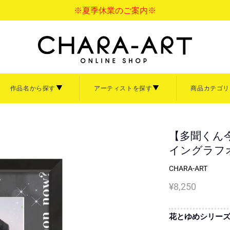
※夏季休業のご案内※
作品名から探す
アーティストを探す
商品カテゴリ
バス
アクリル
ペーパーフレーム
ァインについて
サイズについて
ご利用ガイド
ァインボード
キャラファインアクリル
【多聞くん今
キャラファインマッ
て見る
商品を全て見る
イングラフオ
額縁・イーゼル
【中】
B4サイズ【大】
CHARA-ART
イーゼル
3サイズ【小】
卓上サイズ【小】
¥8,250
大洋図書
Sagiri
ぼのぼの
倉吉サム
言の葉の庭
寿なし子
秒速5センチメート
なっそ
ナ大原画展
清水玲子展
あきづき空太画業2
ズ【小】
「CRAFT」
「ihr HertZ」
画展
花とゆめシリー
「iHertZ」「SHY」
【Art collection】一覧