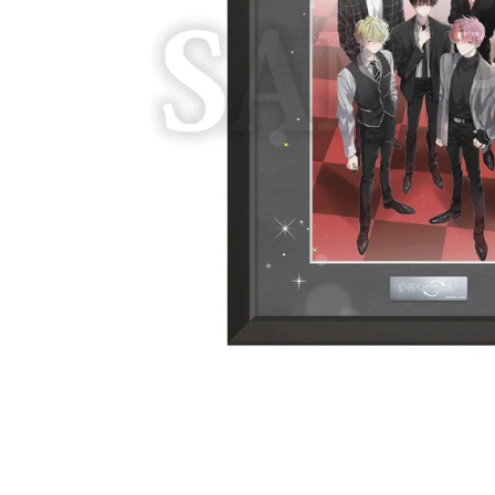
卓上サイズ【小】
ポップアップキャラファイン
キナコ
須田彩加
お誕生日や新築祝いなど特
再販予
別な日に♪
ムです