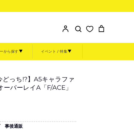
検索
ア
検
カ
カ
索
ー
ウ
す
ト
ン
る
ーから探す
イベント / 特集
ト
額装
その他
お問い合わせ
どっち!?】A5キャラファ
ト
グッズ
ーバーレイA「F/ACE」
金額から探す
～999円
1,000円～4,999円
ル
0周年原
5,000円～9,999円
ズ 事後通販