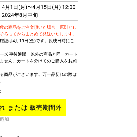
10,000円～19,999円
1日(月)〜4月15日(月) 12:00
2024年8月中旬
20,000円～
数の商品をご注文頂いた場合、原則とし
そろってからまとめて発送いたします。
確認は4月19日(金)です。反映日時にご
ーズ 事後通販」以外の商品と同一カート
ません。カートを分けてのご購入をお願
る商品がございます。万一品切れの際は
。
レアアイ
社
れ または 販売期間外
追加