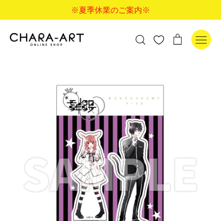
コ
※夏季休業のご案内※
ン
テ
ン
検
カ
検索
ツ
索
ー
に
す
ト
ス
る
キ
ッ
プ
す
る