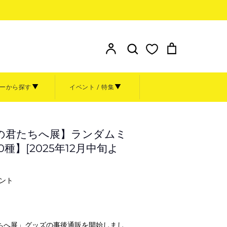
検索
ア
検
カ
カ
索
ー
ウ
す
ト
ン
る
ーから探す
イベント / 特集
ト
額装
その他
お問い合わせ
の君たちへ展】ランダムミ
ト
グッズ
種】[2025年12月中旬よ
金額から探す
～999円
ベント
1,000円～4,999円
ル
0周年原
5,000円～9,999円
ちへ展」グッズの事後通販を開始しまし