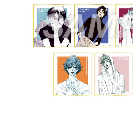
卓上サイズ【小】
ポップアップキャラファイン
キナコ
須田彩加
お誕生日や新築祝いなど特
再販予
別な日に♪
ムです