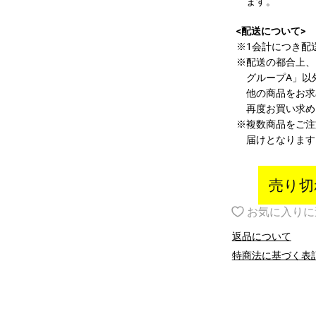
ます。
<配送について>
※1会計につき配
※配送の都合上、
グループA」以
他の商品をお求
再度お買い求め
※複数商品をご注
届けとなります
売り切
お気に入りに
返品について
特商法に基づく表