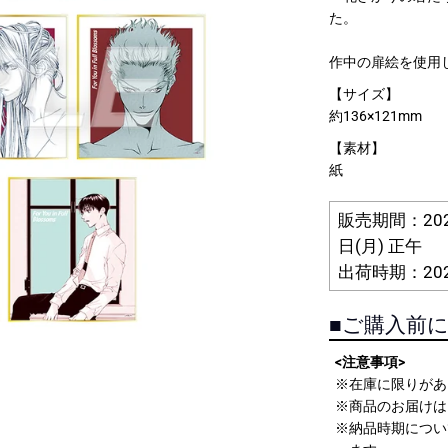
た。
イベント一覧
作品名一覧
作中の扉絵を使用
【サイズ】
約136×121mm
【素材】
紙
販売期間：202
白皙
瓜うりた
かずちこ
日(月) 正午
出荷時期：20
定なしのレアアイテ
新海誠作品など有名タイト
世界に一つだけの
！
【美形画廊 -boys gallery-】一覧
ルが勢ぞろい
テム
■ご購入前
特集一覧
<注意事項>
※在庫に限りがあ
※商品のお届けは
※納品時期につい