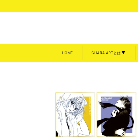
コ
ン
テ
ン
ツ
に
ス
キ
HOME
CHARA-ARTとは
ッ
プ
額装
キャン
CHARA-ARTとは
キャラフ
す
る
キャラファイングラフ
キャラフ
商品を全て見る
商品を全
A3サイズ【大】
スクエア
A4サイズ【中】
P3／F
Art collection
雨壱絵穹
美形画廊
meeco
平野耕太★大博覧会
暁のヨ
B5サイズ【中】
卓上サイ
A5サイズ【小】