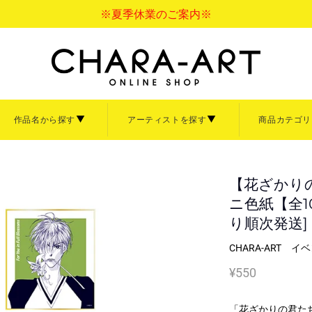
※夏季休業のご案内※
作品名から探す
アーティストを探す
商品カテゴリ
バス
アクリル
ペーパーフレーム
ァインについて
サイズについて
ご利用ガイド
ァインボード
キャラファインアクリル
【花ざかり
キャラファインマッ
て見る
商品を全て見る
ニ色紙【全10
額縁・イーゼル
り順次発送]
【中】
B4サイズ【大】
イーゼル
CHARA-ART イ
3サイズ【小】
卓上サイズ【小】
大洋図書
Sagiri
ぼのぼの
倉吉サム
言の葉の庭
寿なし子
¥550
秒速5センチメート
なっそ
ナ大原画展
清水玲子展
あきづき空太画業2
ズ【小】
「CRAFT」
「ihr HertZ」
画展
「iHertZ」「SHY」
「花ざかりの君た
【Art collection】一覧