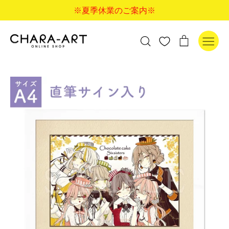
コ
※夏季休業のご案内※
ン
テ
ン
検
カ
検索
ツ
索
ー
に
す
ト
ス
る
キ
ッ
プ
す
る