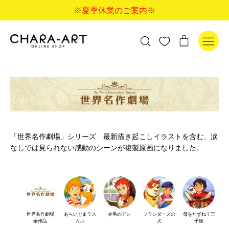
コ
※夏季休業のご案内※
ン
テ
ン
検
カ
検索
ツ
索
ー
に
す
ト
ス
る
キ
ッ
プ
す
る
「世界名作劇場」シリーズ 最新描き起こしイラストを含む、涙
なしでは見られない感動のシーンが複製原画になりました。
世界名作劇場
あらいぐまラス
赤毛のアン
フランダースの
母をたずねて三
全作品
カル
犬
千里