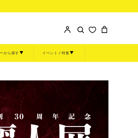
検索
ア
検
カ
カ
索
ー
ウ
す
ト
ン
る
ーから探す
イベント / 特集
ト
額装
その他
お問い合わせ
ト
グッズ
金額から探す
～999円
1,000円～4,999円
ル
0周年原
5,000円～9,999円