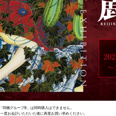
イベント一覧
作品名一覧
白皙
瓜うりた
かずちこ
定なしのレアアイテ
新海誠作品など有名タイト
世界に一つだけの
！
【美形画廊 -boys gallery-】一覧
ルが勢ぞろい
テム
特集一覧
「同梱グループB」は同時購入はできません。
、一度お会計いただいた後に再度お買い求めください。