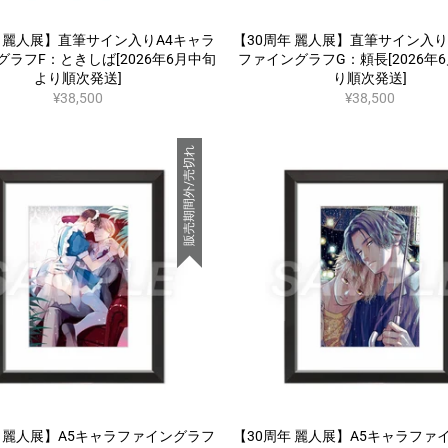
年 麗人展】直筆サイン入りA4キャラ
【30周年 麗人展】直筆サイン入り
グラフF：ときしば[2026年6月中旬
ファイングラフG：頼長[2026年
より順次発送]
り順次発送]
¥38,500
¥38,500
販売期間外/売切れ
年 麗人展】A5キャラファイングラフ
【30周年 麗人展】A5キャラファ