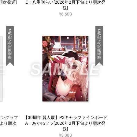
順次発送]
E：八重咲らい[2026年2月下旬より順次発
送]
¥6,600
販売期間外/売切れ
販売期間外/売切れ
イングラフ
【30周年 麗人展】P3キャラファインボード
旬より順次
A：あかねソラ[2026年2月下旬より順次発
送]
¥3,080