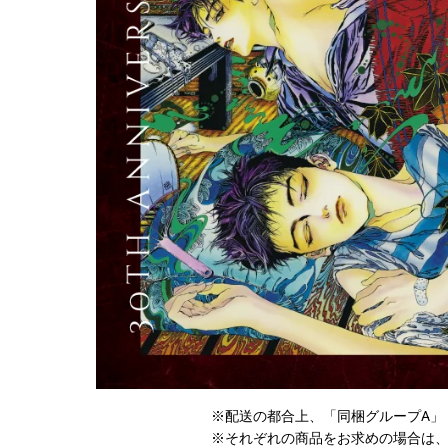
卓上サイズ【小】
ポップアップキャラファイン
キナコ
須田彩加
お誕生日や新築祝いなど特
再販予
別な日に♪
ムです
※配送の都合上、「同梱グループA」
※それぞれの商品をお求めの場合は