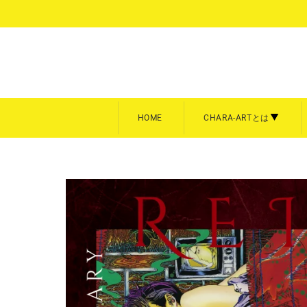
コ
ン
テ
ン
ツ
に
ス
キ
HOME
CHARA-ARTとは
ッ
プ
額装
キャン
CHARA-ARTとは
キャラフ
す
る
キャラファイングラフ
キャラフ
商品を全て見る
商品を全
A3サイズ【大】
スクエア
A4サイズ【中】
P3／F
Art collection
雨壱絵穹
美形画廊
meeco
平野耕太★大博覧会
暁のヨ
B5サイズ【中】
卓上サイ
A5サイズ【小】