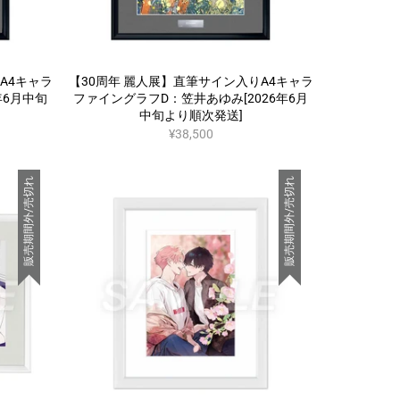
A4キャラ
【30周年 麗人展】直筆サイン入りA4キャラ
年6月中旬
ファイングラフD：笠井あゆみ[2026年6月
中旬より順次発送]
¥38,500
販売期間外/売切れ
販売期間外/売切れ