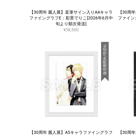
【30周年 麗人展】直筆サイン入りA4キャラ
【30周
ファイングラフE：彩景でりこ[2026年6月中
ファイン
旬より順次発送]
¥38,500
販売期間外/売切れ
【30周年 麗人展】A5キャラファイングラフ
【30周