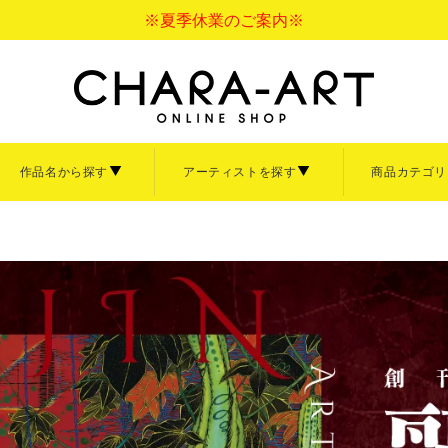
※夏季休業のご案内※
作品名から探す
アーティストを探す
商品カテゴリ
バス
アクリル
ペーパーフレーム
ァインについて
サイズについて
ご利用ガイド
ァインボード
キャラファインアクリル
キャラファインマッ
て見る
商品を全て見る
額縁・イーゼル
【中】
B4サイズ【大】
イーゼル
3サイズ【小】
卓上サイズ【小】
大洋図書
Sagiri
ぼのぼの
倉吉サム
言の葉の庭
寿なし子
秒速5センチメート
なっそ
ナ大原画展
清水玲子展
あきづき空太画業2
ズ【小】
「CRAFT」
「ihr HertZ」
画展
「iHertZ」「SHY」
【Art collection】一覧