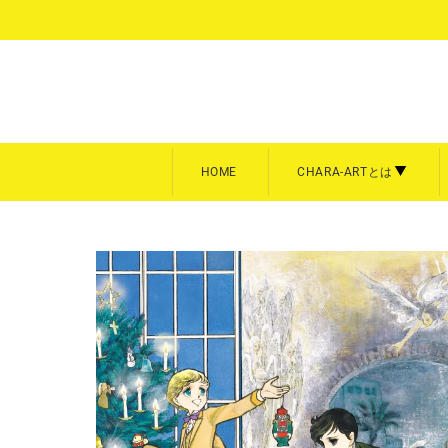
コ
ン
テ
ン
ツ
に
ス
キ
HOME
CHARA-ARTとは
ッ
プ
額装
キャン
CHARA-ARTとは
キャラフ
す
る
キャラファイングラフ
キャラフ
商品を全て見る
商品を全
A3サイズ【大】
スクエア
A4サイズ【中】
P3／F
Art collection
雨壱絵穹
美形画廊
meeco
平野耕太★大博覧会
暁のヨ
B5サイズ【中】
卓上サイ
A5サイズ【小】