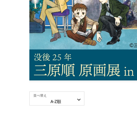
卓上サイズ【小】
ポップアップキャラファイン
キナコ
須田彩加
お誕生日や新築祝いなど特
再販予
別な日に♪
ムです
並べ替え
A-Z順