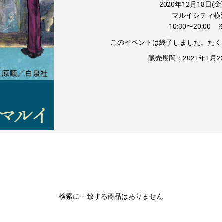
2020年
12月18日
(金
イベント一覧
マルイシティ横
作品名一覧
10:30〜20:0
このイベントは終了しました。たく
販売期間：2021年1月
白皙
瓜うりた
かずちこ
定なしのレアアイテ
新海誠作品など有名タイト
世界に一つだけの
！
【美形画廊 -boys gallery-】一覧
ルが勢ぞろい
テム
特集一覧
検索に一致する商品はありません