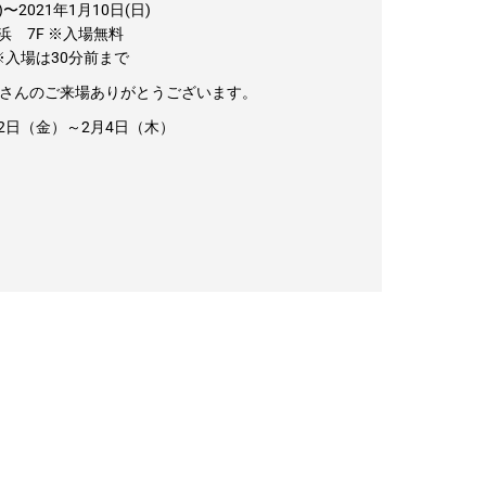
)〜2021年
1月10日
(日)
10,000円～19,999円
浜 7F
※入場無料
20,000円～
0 ※入場は30分前まで
さんのご来場ありがとうございます。
22日（金）～2月4日（木）
レアアイ