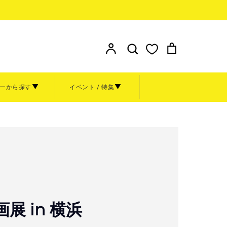
検索
ア
検
カ
カ
索
ー
ウ
す
ト
ン
る
ーから探す
イベント / 特集
ト
額装
その他
お問い合わせ
ト
グッズ
金額から探す
～999円
1,000円～4,999円
ル
0周年原
展 in 横浜
5,000円～9,999円