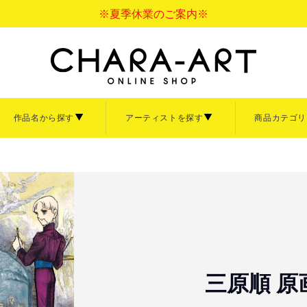
※夏季休業のご案内※
作品名から探す
アーティストを探す
商品カテゴリ
バス
アクリル
ペーパーフレーム
ァインについて
サイズについて
ご利用ガイド
ァインボード
キャラファインアクリル
キャラファインマッ
て見る
商品を全て見る
額縁・イーゼル
【中】
B4サイズ【大】
イーゼル
3サイズ【小】
卓上サイズ【小】
大洋図書
Sagiri
ぼのぼの
倉吉サム
言の葉の庭
寿なし子
秒速5センチメート
なっそ
ナ大原画展
清水玲子展
あきづき空太画業2
ズ【小】
三原順 原画
「CRAFT」
「ihr HertZ」
画展
「iHertZ」「SHY」
【Art collection】一覧