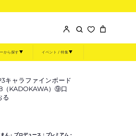
検索
ア
検
カ
カ
索
ー
ウ
す
ト
ン
る
ーから探す
イベント / 特集
ト
額装
その他
お問い合わせ
P3キャラファインボード
ト
グッズ
8（KADOKAWA）⑨口
金額から探す
おる
～999円
1,000円～4,999円
ル
0周年原
5,000円～9,999円
けまん」プロデュース：プレミアム・