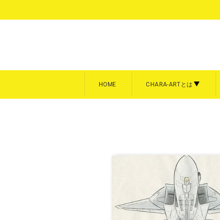
コ
ン
テ
ン
ツ
に
ス
キ
HOME
CHARA-ARTとは
ッ
プ
額装
キャン
CHARA-ARTとは
キャラフ
す
る
キャラファイングラフ
キャラフ
商品を全て見る
商品を全
A3サイズ【大】
スクエア
A4サイズ【中】
P3／F
Art collection
雨壱絵穹
美形画廊
meeco
平野耕太★大博覧会
暁のヨ
B5サイズ【中】
卓上サイ
A5サイズ【小】