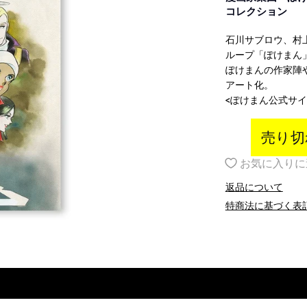
コレクション
イベント一覧
作品名一覧
石川サブロウ、村
ループ「ぽけまん
ぽけまんの作家陣
アート化。
<ぽけまん公式サ
売り切
白皙
瓜うりた
かずちこ
お気に入りに
定なしのレアアイテ
新海誠作品など有名タイト
世界に一つだけの
返品について
！
【美形画廊 -boys gallery-】一覧
ルが勢ぞろい
テム
特商法に基づく表
特集一覧