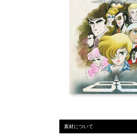
卓上サイズ【小】
ポップアップキャラファイン
キナコ
須田彩加
お誕生日や新築祝いなど特
再販予
別な日に♪
ムです
素材について