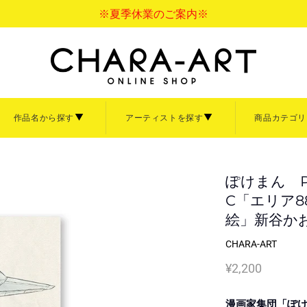
※夏季休業のご案内※
作品名から探す
アーティストを探す
商品カテゴリ
バス
アクリル
ペーパーフレーム
ァインについて
サイズについて
ご利用ガイド
ァインボード
キャラファインアクリル
ぽけまん 
キャラファインマッ
て見る
商品を全て見る
C「エリア8
額縁・イーゼル
絵」新谷か
【中】
B4サイズ【大】
イーゼル
CHARA-ART
3サイズ【小】
卓上サイズ【小】
大洋図書
Sagiri
ぼのぼの
倉吉サム
言の葉の庭
寿なし子
¥2,200
秒速5センチメート
なっそ
ナ大原画展
清水玲子展
あきづき空太画業2
ズ【小】
「CRAFT」
「ihr HertZ」
画展
「iHertZ」「SHY」
漫画家集団「ぽ
【Art collection】一覧