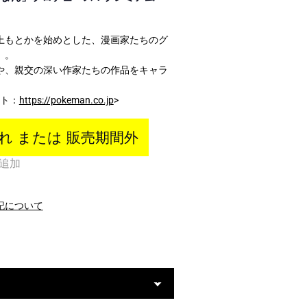
10,000円～19,999円
20,000円～
上もとかを始めとした、漫画家たちのグ
」。
や、親交の深い作家たちの作品をキャラ
イト：
https://pokeman.co.jp
>
れ または 販売期間外
追加
レアアイ
記について