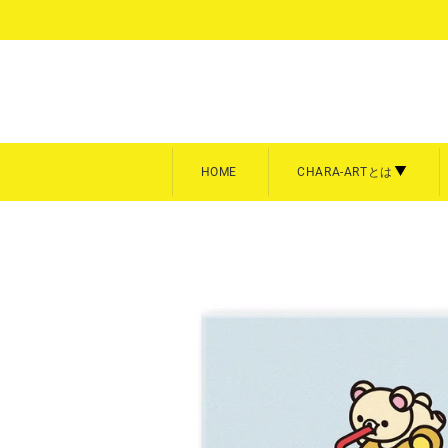
コ
ン
テ
ン
ツ
に
ス
キ
HOME
CHARA-ARTとは
ッ
プ
額装
キャン
CHARA-ARTとは
キャラフ
す
る
キャラファイングラフ
キャラフ
商品を全て見る
商品を全
A3サイズ【大】
スクエア
A4サイズ【中】
P3／F
Art collection
雨壱絵穹
美形画廊
meeco
平野耕太★大博覧会
暁のヨ
B5サイズ【中】
卓上サイ
A5サイズ【小】