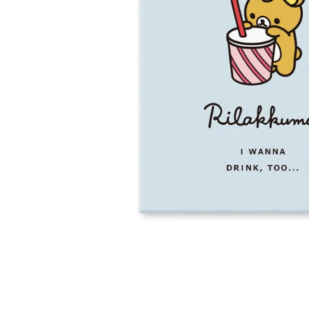
卓上サイズ【小】
ポップアップキャラファイン
キナコ
須田彩加
お誕生日や新築祝いなど特
再販予
別な日に♪
ムです