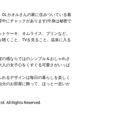
10,000円～19,999円
、OLカオルさんの家に住みついている着
20,000円～
背中にチャックがあります(中身は秘密で
ットケーキ、オムライス、プリンなど。
を聴くこと、TVを見ること、温泉に入る
ぼの感ならではのシンプル＆おしゃれさ
大人の女子心をくすぐる可愛さがいっぱ
ふれるデザインは毎日の暮らしを楽しく
レアアイ
自分のお部屋に飾って、ほっと一息いか
d. All Rights Reserved.