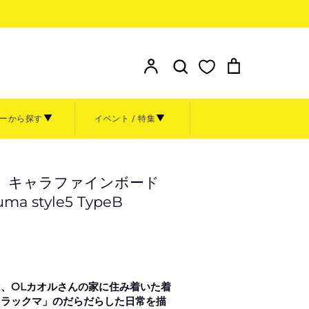
検索
ア
検
カ
カ
索
ー
ウ
す
ト
ン
る
ーから探す
イベント / 特集
ト
額装
その他
お問い合わせ
 キャラファインボード
ト
グッズ
ma style5 TypeB
金額から探す
～999円
1,000円～4,999円
ル
0周年原
、OLカオルさんの家に住み着いた着
5,000円～9,999円
リラックマ」のだらだらした日常を描