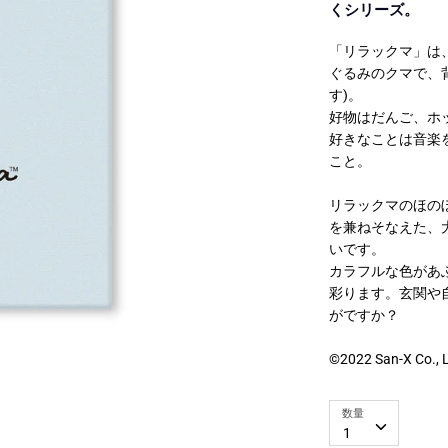
くシリーズ。
イベント一覧
作品名一覧
「リラックマ」は
ぐるみのクマで、
す)。
好物はだんご、ホ
好きなことは音楽
こと。
リラックマのほの
を兼ねそなえた、
白皙
瓜うりた
かずちこ
いです。
カラフルな色があ
定なしのレアアイテ
新海誠作品など有名タイト
世界に一つだけの
！
【美形画廊 -boys gallery-】一覧
ルが勢ぞろい
テム
彩ります。玄関や
がですか？
特集一覧
©2022 San-X Co., Lt
数量
1