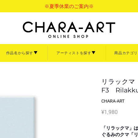
※夏季休業のご案内※
作品名から探す
アーティストを探す
商品カテゴリ
バス
アクリル
ペーパーフレーム
ァインについて
サイズについて
ご利用ガイド
ァインボード
キャラファインアクリル
リラックマ
キャラファインマッ
て見る
商品を全て見る
F3 Rilakku
額縁・イーゼル
【中】
B4サイズ【大】
CHARA-ART
イーゼル
3サイズ【小】
卓上サイズ【小】
¥1,980
大洋図書
Sagiri
ぼのぼの
倉吉サム
言の葉の庭
寿なし子
秒速5センチメート
なっそ
ナ大原画展
清水玲子展
あきづき空太画業2
ズ【小】
「CRAFT」
「リラックマ」は
「ihr HertZ」
画展
「iHertZ」「SHY」
ぐるみのクマ「
【Art collection】一覧