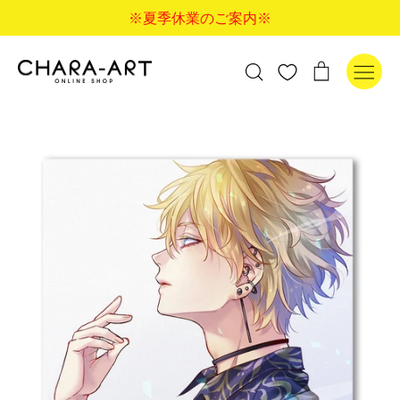
コ
※夏季休業のご案内※
ン
テ
ン
検
カ
検索
ツ
索
ー
に
す
ト
ス
る
キ
ッ
プ
す
る