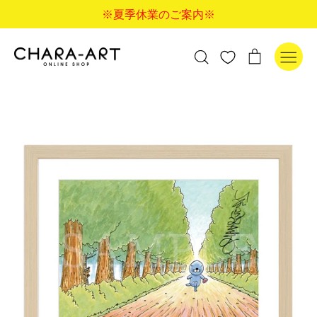
コ
※夏季休業のご案内※
ン
テ
ン
検
カ
検索
ツ
索
ー
に
す
ト
ス
る
キ
ッ
プ
す
る