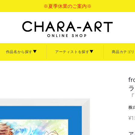
※夏季休業のご案内※
作品名から探す
アーティストを探す
商品カテゴリ
バス
アクリル
ペーパーフレーム
ァインについて
サイズについて
ご利用ガイド
ァインボード
キャラファインアクリル
キャラファインマッ
f
て見る
商品を全て見る
ラ
額縁・イーゼル
「
【中】
B4サイズ【大】
イーゼル
株
3サイズ【小】
卓上サイズ【小】
大洋図書
Sagiri
ぼのぼの
倉吉サム
言の葉の庭
寿なし子
秒速5センチメート
なっそ
¥1
ナ大原画展
清水玲子展
あきづき空太画業2
ズ【小】
「CRAFT」
「ihr HertZ」
画展
「iHertZ」「SHY」
ア
【Art collection】一覧