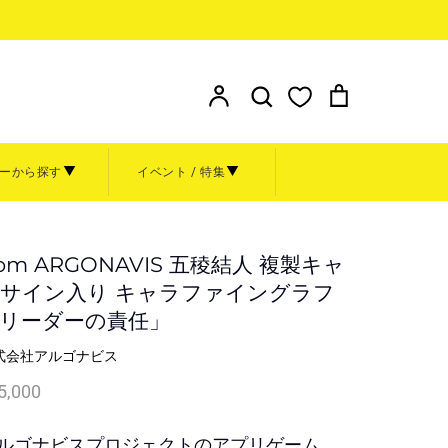
検索
ア
検
カ
カ
索
ー
ウ
す
ト
ン
る
ーから探す
イベント / 特集
ト
額装
その他
お問い合わせ
ト
rom ARGONAVIS 五稜結人 複製キャ
グッズ
サイン入り キャラファイングラフ
金額から探す
リーダーの責任」
～999円
式会社アルゴナビス
1,000円～4,999円
ル
5,000
0周年原
5,000円～9,999円
ルゴナビスプロジェクトのアプリゲーム