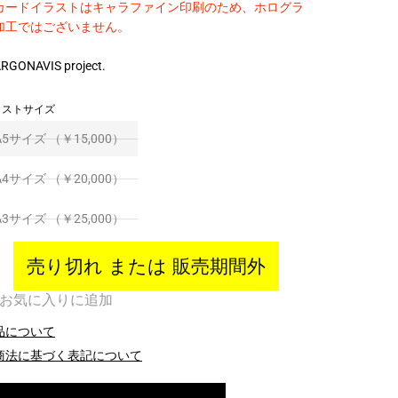
カードイラストはキャラファイン印刷のため、ホログラ
加工ではございません。
RGONAVIS project.
ラストサイズ
A5サイズ （￥15,000）
A4サイズ （￥20,000）
A3サイズ （￥25,000）
売り切れ または 販売期間外
お気に入りに追加
品について
商法に基づく表記について