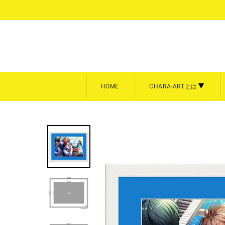
コ
ン
テ
ン
ツ
に
ス
キ
HOME
CHARA-ARTとは
ッ
プ
額装
キャン
CHARA-ARTとは
キャラフ
す
る
キャラファイングラフ
キャラフ
商品を全て見る
商品を全
A3サイズ【大】
スクエア
A4サイズ【中】
P3／F
Art collection
雨壱絵穹
美形画廊
meeco
平野耕太★大博覧会
暁のヨ
B5サイズ【中】
卓上サイ
A5サイズ【小】