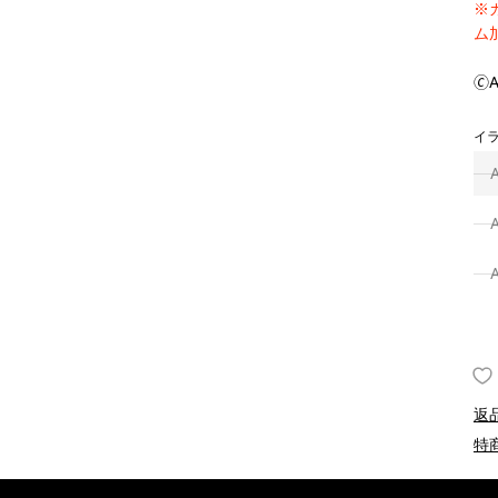
※
ム
🄫A
イ
返
特