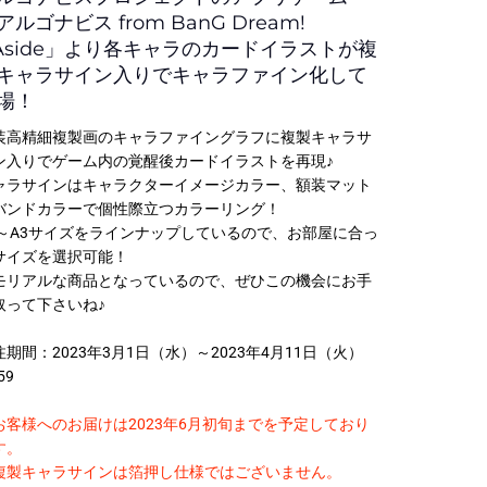
10,000円～19,999円
アルゴナビス from BanG Dream!
Aside」より各キャラのカードイラストが複
20,000円～
キャラサイン入りでキャラファイン化して
場！
装高精細複製画のキャラファイングラフに複製キャラサ
ン入りでゲーム内の覚醒後カードイラストを再現♪
ャラサインはキャラクターイメージカラー、額装マット
バンドカラーで個性際立つカラーリング！
5～A3サイズをラインナップしているので、お部屋に合っ
サイズを選択可能！
モリアルな商品となっているので、ぜひこの機会にお手
レアアイ
取って下さいね♪
注期間：2023年3月1日（水）～2023年4月11日（火）
59
お客様へのお届けは2023年6月初旬までを予定しており
す。
複製キャラサインは箔押し仕様ではございません。