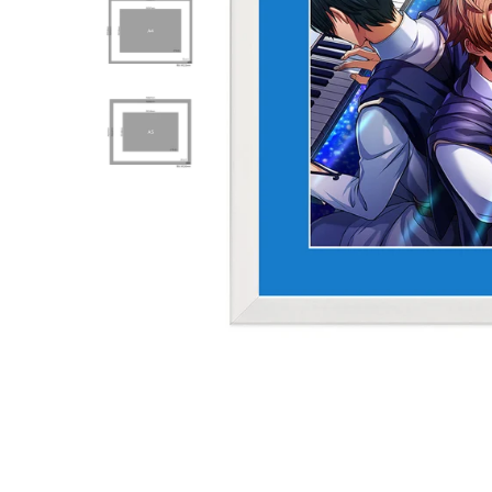
卓上サイズ【小】
ポップアップキャラファイン
キナコ
須田彩加
お誕生日や新築祝いなど特
再販予
別な日に♪
ムです