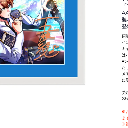
「
イベント一覧
作品名一覧
A
製
登
額
イ
キ
は
A
白皙
瓜うりた
かずちこ
た
メ
定なしのレアアイテ
新海誠作品など有名タイト
世界に一つだけの
に
！
【美形画廊 -boys gallery-】一覧
ルが勢ぞろい
テム
受
23:
特集一覧
※
ま
※