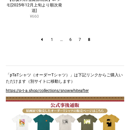
モ[2025年12月上旬より順次発
送]
¥660
1
…
6
7
8
「pTaTシャツ（オーダーTシャツ）」は下記リンクからご購入い
ただけます（別サイトに移動します）
https://p-t-a.shop/collections/snowwhiteafter