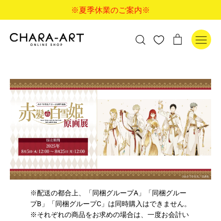
コ
※夏季休業のご案内※
ン
テ
ン
検
カ
検索
ツ
索
ー
に
す
ト
ス
る
キ
ッ
プ
す
る
※配送の都合上、「同梱グループA」「同梱グルー
プB」「同梱グループC」は同時購入はできません。
※それぞれの商品をお求めの場合は、一度お会計い