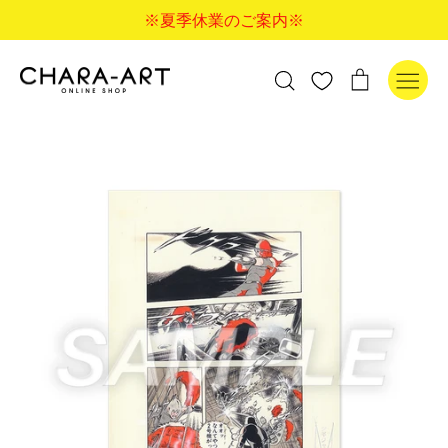
コ
※夏季休業のご案内※
ン
テ
ン
検
カ
検索
ツ
索
ー
に
す
ト
ス
る
キ
ッ
プ
す
る