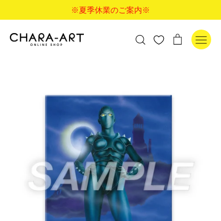
コ
※夏季休業のご案内※
ン
テ
ン
検
カ
検索
ツ
索
ー
に
す
ト
ス
る
キ
ッ
プ
す
る