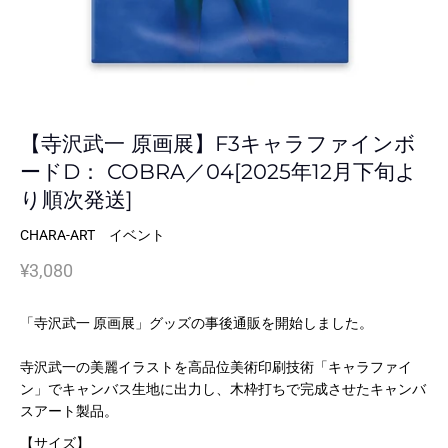
【寺沢武一 原画展】F3キャラファインボ
ードD： COBRA／04[2025年12月下旬よ
り順次発送]
CHARA-ART イベント
¥3,080
「寺沢武一 原画展」グッズの事後通販を開始しました。
寺沢武一の美麗イラストを高品位美術印刷技術「キャラファイ
ン」でキャンバス生地に出力し、木枠打ちで完成させたキャンバ
スアート製品。
【サイズ】