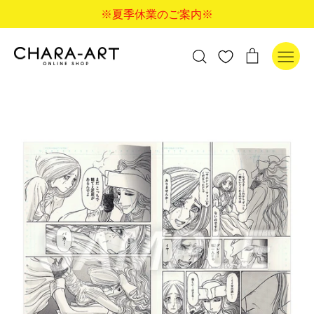
コ
※夏季休業のご案内※
ン
テ
ン
検
カ
検索
ツ
索
ー
に
す
ト
ス
る
キ
ッ
プ
す
る