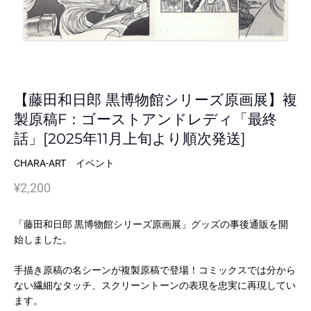
【藤田和日郎 黒博物館シリーズ原画展】複
製原稿F：ゴーストアンドレディ「最終
話」[2025年11月上旬より順次発送]
CHARA-ART イベント
¥2,200
「藤田和日郎 黒博物館シリーズ原画展」グッズの事後通販を開
始しました。
手描き原稿の名シーンが複製原稿で登場！コミックスでは分から
ない繊細なタッチ、スクリーントーンの表現を忠実に再現してい
ます。