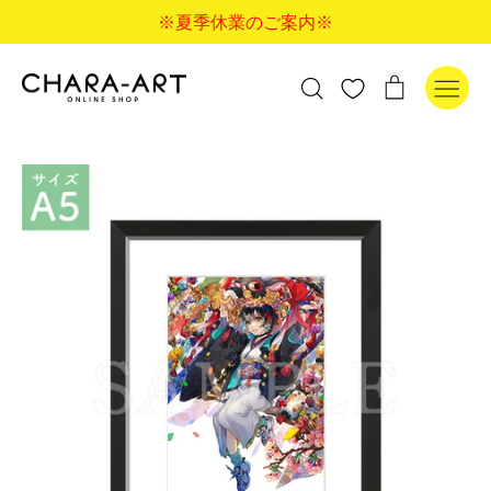
コ
※夏季休業のご案内※
ン
テ
ン
検
カ
検索
ツ
索
ー
に
す
ト
ス
る
キ
ッ
プ
す
る