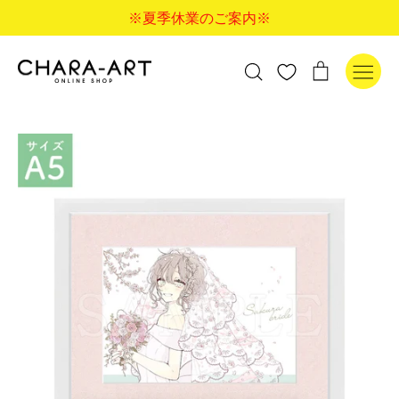
コ
※夏季休業のご案内※
ン
テ
ン
検
カ
検索
ツ
索
ー
に
す
ト
ス
る
キ
ッ
プ
す
る