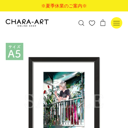
コ
※夏季休業のご案内※
ン
テ
ン
検
カ
検索
ツ
索
ー
に
す
ト
ス
る
キ
ッ
プ
す
る