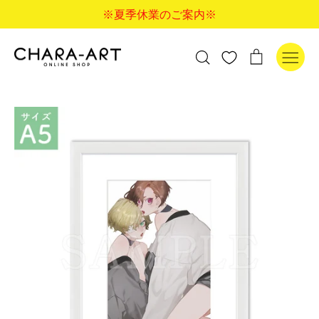
コ
※夏季休業のご案内※
ン
テ
ン
検
カ
検索
ツ
索
ー
に
す
ト
ス
る
キ
ッ
プ
す
る